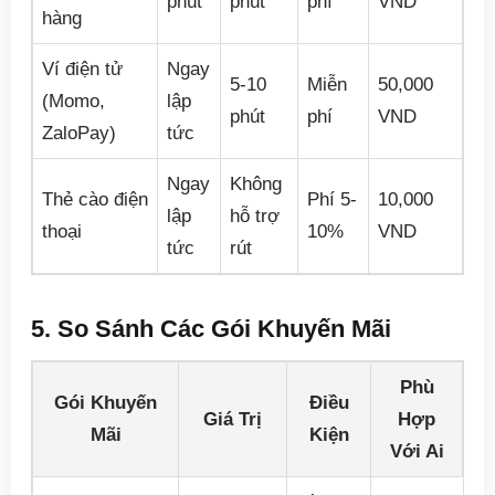
phút
phút
phí
VND
hàng
Ví điện tử
Ngay
5-10
Miễn
50,000
(Momo,
lập
phút
phí
VND
ZaloPay)
tức
Ngay
Không
Thẻ cào điện
Phí 5-
10,000
lập
hỗ trợ
thoại
10%
VND
tức
rút
5. So Sánh Các Gói Khuyến Mãi
Phù
Gói Khuyến
Điều
Giá Trị
Hợp
Mãi
Kiện
Với Ai