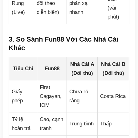
Rung
đổi theo
phản xạ
(vài
(Live)
diễn biến)
nhanh
phút)
3. So Sánh Fun88 Với Các Nhà Cái
Khác
Nhà Cái A
Nhà Cái B
Tiêu Chí
Fun88
(Đối thủ)
(Đối thủ)
First
Giấy
Chưa rõ
Cagayan,
Costa Rica
phép
ràng
IOM
Tỷ lệ
Cao, cạnh
Trung bình
Thấp
hoàn trả
tranh