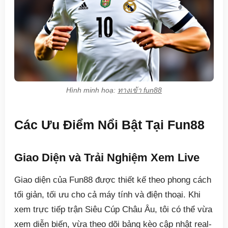
Hình minh hoạ:
ทางเข้า fun88
Các Ưu Điểm Nổi Bật Tại Fun88
Giao Diện và Trải Nghiệm Xem Live
Giao diện của Fun88 được thiết kế theo phong cách
tối giản, tối ưu cho cả máy tính và điện thoại. Khi
xem trực tiếp trận Siêu Cúp Châu Âu, tôi có thể vừa
xem diễn biến, vừa theo dõi bảng kèo cập nhật real-