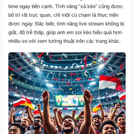
time ngay bên cạnh. Tính năng “xả kèo” cũng được
bố trí rất trực quan, chỉ một cú chạm là thực hiện
được ngay. Đặc biệt, tính năng live stream không bị
giật, độ trễ thấp, giúp anh em soi kèo hiệu quả hơn
nhiều so với xem tường thuật trên các trang khác.