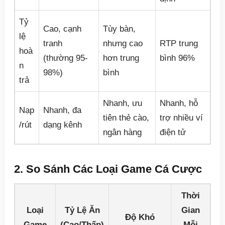
Tỷ
Cao, cạnh
Tùy bàn,
lệ
tranh
nhưng cao
RTP trung
hoà
(thường 95-
hơn trung
bình 96%
n
98%)
bình
trả
Nhanh, ưu
Nhanh, hỗ
Nạp
Nhanh, đa
tiên thẻ cào,
trợ nhiều ví
/rút
dạng kênh
ngân hàng
điện tử
2. So Sánh Các Loại Game Cá Cược
Thời
Loại
Tỷ Lệ Ăn
Gian
Độ Khó
Game
(Cao/Thấp)
Mỗi