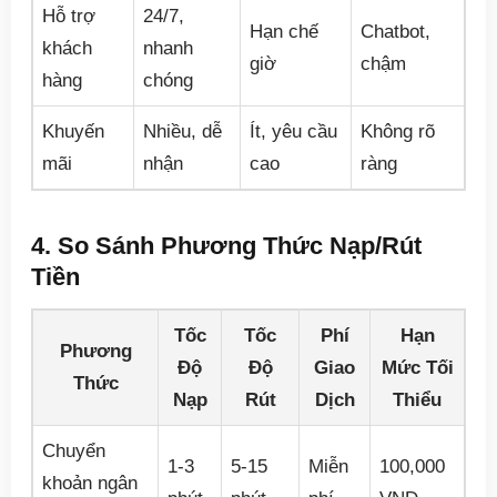
Hỗ trợ
24/7,
Hạn chế
Chatbot,
khách
nhanh
giờ
chậm
hàng
chóng
Khuyến
Nhiều, dễ
Ít, yêu cầu
Không rõ
mãi
nhận
cao
ràng
4. So Sánh Phương Thức Nạp/Rút
Tiền
Tốc
Tốc
Phí
Hạn
Phương
Độ
Độ
Giao
Mức Tối
Thức
Nạp
Rút
Dịch
Thiểu
Chuyển
1-3
5-15
Miễn
100,000
khoản ngân